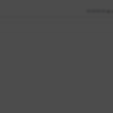
00:00/00:00