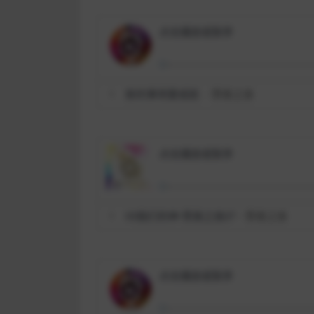
点击播放或暂停
1
新的事将要成就
- 赞美之泉
点击播放或暂停
1
03我们的神-赞美之泉27
- 赞美之泉
点击播放或暂停