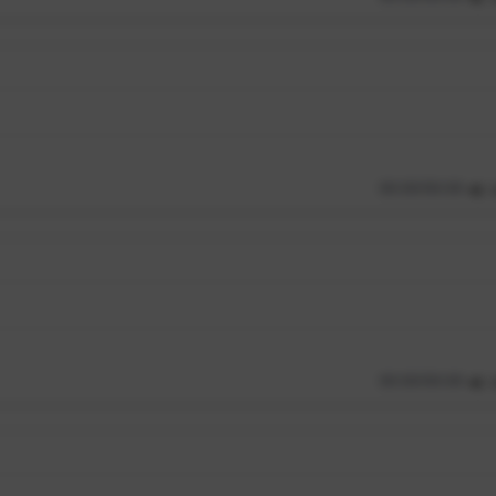
00:00/00:00
00:00/00:00