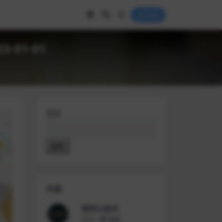
登录
-01-01
搜索
搜索
作者
敬拜小助手
等级
普通