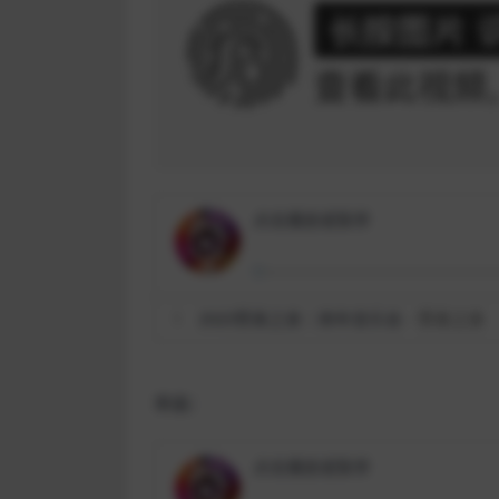
点击播放或暂停
1
2023赞美之泉｜跨年音乐会
- 赞美之泉
单曲：
点击播放或暂停