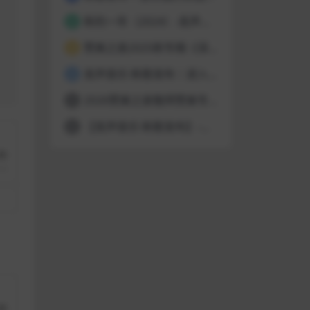
新的一年（2024）-发声音乐·新歌发布
2
赞美之泉2025新专辑《深爱耶稣 Loving Jesus》 (第30张专辑)6月6号正式上架（15首单曲循环）
3
发声音乐·新歌发布｜进入这时刻-五旬节原创诗
4
2026赞美之泉敬拜赞美专辑31《这是我们的敬拜》6月5日正式上线（单曲循环·整张专辑·简谱和弦）
5
【发声音乐·新歌发布】-带我进入
6