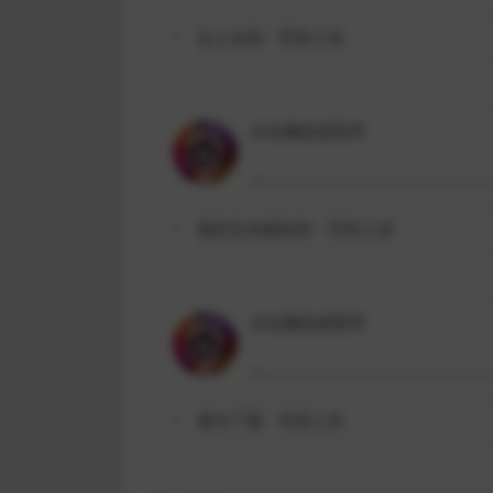
1
云上太阳
- 赞美之泉
点击播放或暂停
1
我的生命献给你
- 赞美之泉
点击播放或暂停
1
是为了爱
- 赞美之泉