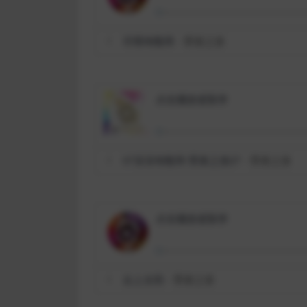
1
尽情地敬拜
- 赞美之泉
点击播放或暂停
1
07深深地敬拜-赞美之泉27
- 赞美之泉
点击播放或暂停
1
云上太阳
- 赞美之泉