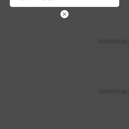
00:00/00:00
00:00/00:00