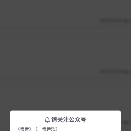
00:00/00:00
00:00/00:00
请关注公众号
00:00/00:00
《崇音》《一崇诗歌》