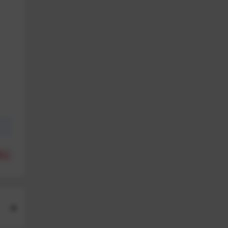
(
2
)