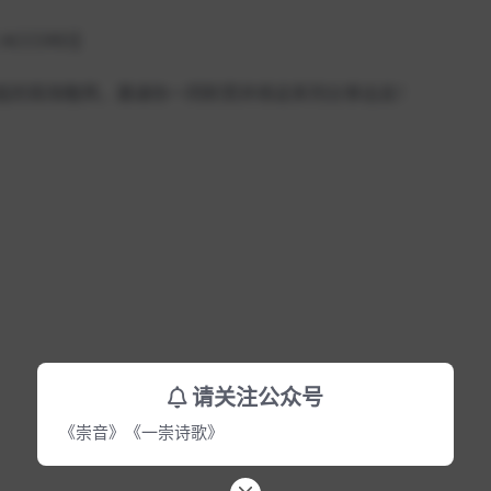
ACCORD】
底的现场敬拜，邀请你一同聆赏并将这系列分享出去！
请关注公众号
《崇音》《一崇诗歌》