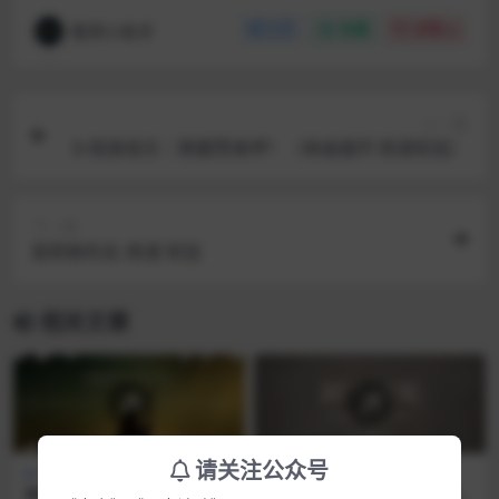
敬拜小助手
分享
收藏
点赞(
1
)
上一篇
▷旌旗音乐｜甦醒赞美啰！（单曲循环·简谱和弦）
下一篇
是耶稣的名-简谱 和弦
相关文章
请关注公众号
敬拜赞美
敬拜赞美
约书亚乐团
呼喊的石头音乐事工《跟从祂
约书亚2025新专辑《卸下冠