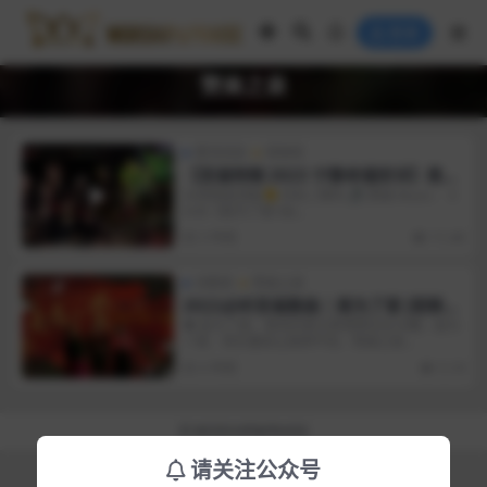
登录
赞美之泉
置顶消息
视频库
【圣诞特辑 2023 宁静幸福安详】是为
了爱天使歌唱在高天在至高之处爱的约
2K视频高清版👇识别二维码 🎵 歌曲 Music： 0
0:00【是为了爱 It&...
定平安夜马槽圣婴齐来崇拜小小伯利恒
最美的礼物圣诞之愿｜赞美之泉 2023
3 年前
11.4K
圣诞系列
诗歌库
赞美之泉
2022必听圣诞歌曲｜是为了爱 [耶稣降
生在马槽] -赞美之泉X柳子骏
❤️ 是为了爱，尊贵的君王愿意降生在马槽；是为
了爱，背负重担让我得平安。赞美之泉...
4 年前
5.1K
© WORSHIP&PRAISE
请关注公众号