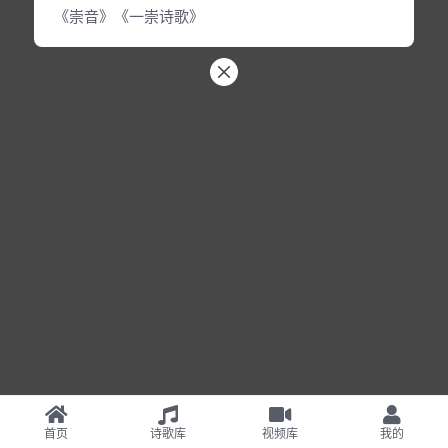
《崇音》《一崇诗歌》
首页
诗歌库
视频库
我的